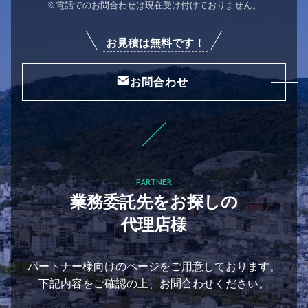
※電話でのお問合わせは現在受け付けておりません。
お見積は無料です！
お問合わせ
PARTNER
業務委託先をお探しの
代理店様
パートナー様向けのページをご用意しております。
下記内容をご確認の上、お問合わせください。