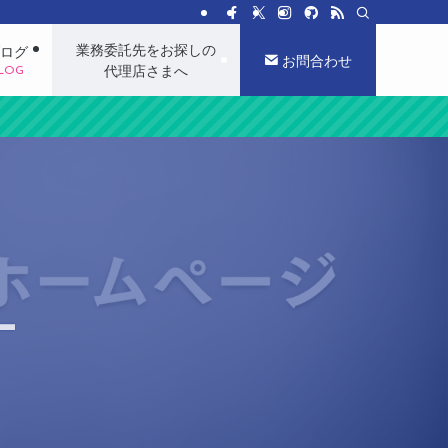
業務委託先をお探しの
ログ
お問合わせ
代理店さまへ
LOG
–