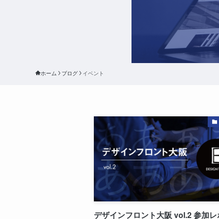
ホーム
ブログ
イベント
デザインフロント大阪 vol.2 参加