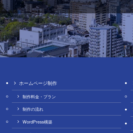
ホームページ制作
制作料金・プラン
制作の流れ
WordPress構築