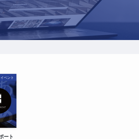
イベント
レポート